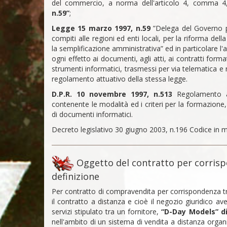
del commercio, a norma dell'articolo 4, comma 4
n.59”
;
Legge 15 marzo 1997, n.59
”Delega del Governo pe
compiti alle regioni ed enti locali, per la riforma de
la semplificazione amministrativa” ed in particolare l
ogni effetto ai documenti, agli atti, ai contratti forma
strumenti informatici, trasmessi per via telematica e 
regolamento attuativo della stessa legge.
D.P.R. 10 novembre 1997, n.513
Regolamento a
contenente le modalità ed i criteri per la formazione,
di documenti informatici.
Decreto legislativo 30 giugno 2003, n.196 Codice in ma
Oggetto del contratto per corris
definizione
Per contratto di compravendita per corrispondenza tr
il contratto a distanza e cioè il negozio giuridico a
servizi stipulato tra un fornitore,
“D-Day Models” d
nell'ambito di un sistema di vendita a distanza organi