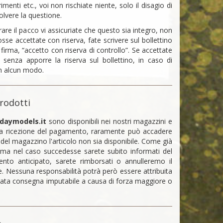
imenti etc., voi non rischiate niente, solo il disagio di
olvere la questione.
re il pacco vi assicuriate che questo sia integro, non
e accettate con riserva, fate scrivere sul bollettino
 firma, “accetto con riserva di controllo”. Se accettate
senza apporre la riserva sul bollettino, in caso di
in alcun modo.
prodotti
daymodels.it
sono disponibili nei nostri magazzini e
la ricezione del pagamento, raramente può accadere
 del magazzino l'articolo non sia disponibile. Come già
 ma nel caso succedesse sarete subito informati del
nto anticipato, sarete rimborsati o annulleremo il
. Nessuna responsabilità potrà però essere attribuita
ncata consegna imputabile a causa di forza maggiore o