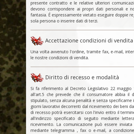
presente contratto e le relative ulteriori comunicazio
devono corrispondere ai propri dati personali e n
fantasia. É espressamente vietato eseguire doppie re
sola persona o inserire dati di terzi.
Accettazione condizioni di vendita
Una volta avvenuto l'ordine, tramite fax, e-mail, inte
le nostre condizioni di vendita.
Diritto di recesso e modalità
Si fa riferimento al Decreto Legislativo 22 maggio
all'art.5 che prevede che il consumatore abbia il d
stipulato, senza alcuna penalità e senza specificarne il
giorni lavorativi decorrenti dal ricevimento dei beni da
di recesso potrà esercitarsi con l'invio entro il term
all'indirizzo specificato di seguito mediante let
ricevimento. La comunicazione può essere inviata
mediante telegramma , fax o e-mail, a condizion