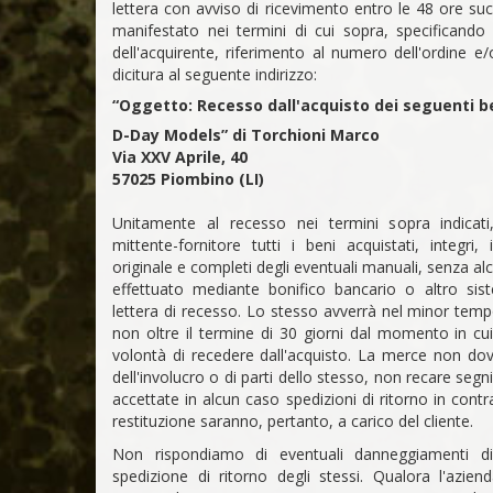
lettera con avviso di ricevimento entro le 48 ore su
manifestato nei termini di cui sopra, specificando 
dell'acquirente, riferimento al numero dell'ordine e
dicitura al seguente indirizzo:
“Oggetto: Recesso dall'acquisto dei seguenti be
D-Day Models” di Torchioni Marco
Via XXV Aprile, 40
57025 Piombino (LI)
Unitamente al recesso nei termini sopra indicati,
mittente-fornitore tutti i beni acquistati, integri,
originale e completi degli eventuali manuali, senza a
effettuato mediante bonifico bancario o altro sis
lettera di recesso. Lo stesso avverrà nel minor tem
non oltre il termine di 30 giorni dal momento in cu
volontà di recedere dall'acquisto. La merce non dov
dell'involucro o di parti dello stesso, non recare s
accettate in alcun caso spedizioni di ritorno in cont
restituzione saranno, pertanto, a carico del cliente.
Non rispondiamo di eventuali danneggiamenti di
spedizione di ritorno degli stessi. Qualora l'azien