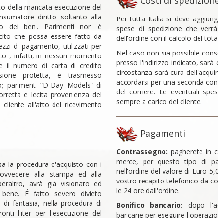
Costi di spedizion
uito della mancata esecuzione del
nsumatore diritto soltanto alla
Per tutta Italia si deve aggiung
sto dei beni. Parimenti non è
spese di spedizione che verr
ecito che possa essere fatto da
dell'ordine con il calcolo del tot
mezzi di pagamento, utilizzati per
Nel caso non sia possibile conse
co , infatti, in nessun momento
presso l'indirizzo indicato, sarà 
e il numero di carta di credito
circostanza sarà cura dell'acquir
ssione protetta, è trasmesso
accordarsi per una seconda conse
zio; parimenti “D-Day Models” di
del corriere. Le eventuali s
rretta e lecita provenienza del
sempre a carico del cliente.
cliente all'atto del ricevimento
Pagamenti
Contrassegno:
pagherete in c
merce, per questo tipo di p
sa la procedura d'acquisto con i
nell'ordine del valore di Euro 5
rovvedere alla stampa ed alla
vostro recapito telefonico da co
peraltro, avrà già visionato ed
le 24 ore dall'ordine.
 bene. É fatto severo divieto
/o di fantasia, nella procedura di
Bonifico bancario:
dopo l'ac
onti l'iter per l'esecuzione del
bancarie per eseguire l'operaz