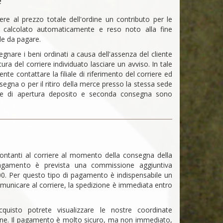
e
ere al prezzo totale dell'ordine un contributo per le
à calcolato automaticamente e reso noto alla fine
ale da pagare.
gnare i beni ordinati a causa dell'assenza del cliente
cura del corriere individuato lasciare un avviso. In tale
ente contattare la filiale di riferimento del corriere ed
gna o per il ritiro della merce presso la stessa sede
pese di apertura deposito e seconda consegna sono
ontanti al corriere al momento della consegna della
agamento è prevista una commissione aggiuntiva
,00. Per questo tipo di pagamento è indispensabile un
municare al corriere, la spedizione è immediata entro
quisto potrete visualizzare le nostre coordinate
ione. Il pagamento è molto sicuro, ma non immediato,