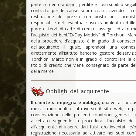
parte in merito a danni, perdite e costi subiti a seg
contratto per le cause sopra citate, avendo il co
restituzione del prezzo corrisposto per l'acqui
responsabile dell' eventuale uso fraudolento ed ill
parte di terzi, di carte di credito, assegni ed altri 
l'acquisto dei beni.“D-Day Models” di Torchioni Mar
della procedura d'acquisto è in grado di conoscer
dell'acquirente il quale, aprendosi una conne
direttamente all'istituto bancario gestore delservi
Torchioni Marco non è in grado di controllare la co
titolo di credito che viene consegnato da parte del 
della merce.
Obblighi dell'acquirente
Il cliente si impegna e obbliga
, una volta conclu
mezzi tradizionali o attraverso il sito web, a p
conservazione delle presenti condizioni generali, 
accettato seguendo la procedura d'acquisto del
all'acquirente di inserire dati falsi, e/o inventati, e
registrazione necessaria ad attivare nei suoi confr