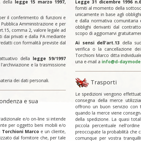
, della
legge 15 marzo 1997,
Legge 31 dicembre 1996 n.
forniti al momento della sottoscr
unicamente in base agli obblighi 
r il conferimento di funzioni e
e dalla normativa comunitaria e
lla Pubblica Amministrazione e per
obblighi derivanti dal contratto
'art.15, comma 2, valore legale ad
scopo di aggiornarvi gratuitamen
ti dai privati e dalla PA mediante
redatti con formalità previste dal
Ai sensi dell'art.13
della sud
verifica o la cancellazione d
Torchioni Marco ditta individual
ttuativo della
legge 59/1997
una e-mail a
info@d-daymodel
 l'archiviazione e la trasmissione
teria dei dati personali.
Trasporti
Le spedizioni vengono effettuat
pondenza e sua
consegna della merce utilizzia
offrono un buon servizio con t
quando la merce viene consegnata
adizionale e/o on-line si intende
della spedizione. La quasi tota
vente per oggetto beni mobili e/o
piccola percentuale nell'ordin
i Torchioni Marco
e un cliente,
preoccupate la probabilità che 
zzato dal fornitore che, per tale
comunque per vostra tranquilli