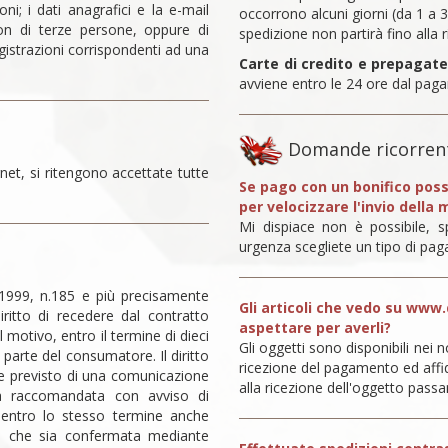
ni; i dati anagrafici e la e-mail
occorrono alcuni giorni (da 1 a 
on di terze persone, oppure di
spedizione non partirà fino alla 
gistrazioni corrispondenti ad una
Carte di credito e prepagate
avviene entro le 24 ore dal pag
Domande ricorrenti
rnet, si ritengono accettate tutte
Se pago con un bonifico poss
per velocizzare l'invio della
Mi dispiace non è possibile,
urgenza scegliete un tipo di pa
 1999, n.185 e più precisamente
Gli articoli che vedo su www.
iritto di recedere dal contratto
aspettare per averli?
 motivo, entro il termine di dieci
Gli oggetti sono disponibili nei
 parte del consumatore. Il diritto
ricezione del pagamento ed affid
ine previsto di una comunicazione
alla ricezione dell'oggetto passan
tera raccomandata con avviso di
 entro lo stesso termine anche
e che sia confermata mediante