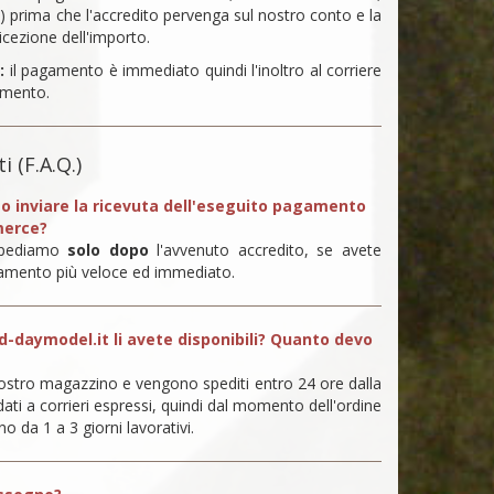
3) prima che l'accredito pervenga sul nostro conto e la
ricezione dell'importo.
:
il pagamento è immediato quindi l'inoltro al corriere
amento.
 (F.A.Q.)
o inviare la ricevuta dell'eseguito pagamento
 merce?
 spediamo
solo dopo
l'avvenuto accredito, se avete
gamento più veloce ed immediato.
d-daymodel.it li avete disponibili? Quanto devo
 nostro magazzino e vengono spediti entro 24 ore dalla
ati a corrieri espressi, quindi dal momento dell'ordine
o da 1 a 3 giorni lavorativi.