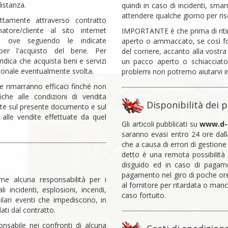
istanza.
quindi in caso di incidenti, smarr
attendere qualche giorno per ris
ettamente attraverso contratto
ore/cliente al sito internet
IMPORTANTE è che prima di ritira
t
ove seguendo le indicate
aperto o ammaccato, se così foss
per l'acquisto del bene. Per
del corriere, accanto alla vostra
idica che acquista beni e servizi
un pacco aperto o schiacciato 
ssionale eventualmente svolta.
problemi non potremo aiutarvi 
he rimarranno efficaci finché non
iche alle condizioni di vendita
Disponibilità dei 
ate sul presente documento e sul
 alle vendite effettuate da quel
Gli articoli pubblicati su
www.d-
saranno evasi entro 24 ore dal
che a causa di errori di gestione
detto è una remota possibilità
disguido ed in caso di pagame
pagamento nel giro di poche ore
e alcuna responsabilità per i
al fornitore per ritardata o ma
i incidenti, esplosioni, incendi,
caso fortuito.
milari eventi che impediscono, in
ati dal contratto.
sabile nei confronti di alcuna