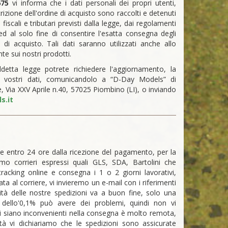
675
vi informa che i dati personali dei propri utenti,
izione dell'ordine di acquisto sono raccolti e detenuti
fiscali e tributari previsti dalla legge, dai regolamenti
d al solo fine di consentire l'esatta consegna degli
 di acquisto. Tali dati saranno utilizzati anche allo
te sui nostri prodotti.
detta legge potrete richiedere l'aggiornamento, la
ei vostri dati, comunicandolo a “D-Day Models” di
e, Via XXV Aprile n.40, 57025 Piombino (LI), o inviando
s.it
e entro 24 ore dalla ricezione del pagamento, per la
mo corrieri espressi quali GLS, SDA, Bartolini che
racking online e consegna i 1 o 2 giorni lavorativi,
 al corriere, vi invieremo un e-mail con i riferimenti
lità delle nostre spedizioni va a buon fine, solo una
e dello'0,1% può avere dei problemi, quindi non vi
ci siano inconvenienti nella consegna è molto remota,
tà vi dichiariamo che le spedizioni sono assicurate