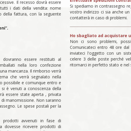
Effettuate spedizioni contr
ccessive. Il recesso dovrà essere
Si spediamo in contrassegno reg
tutti i dati della vendita: nome
vostro indirizzo ci sia anche u
/o della fattura, con la seguente
contatterà in caso di problemi.
ni”.
Ho sbagliato ad acquistare u
Non ci sono problemi, possiam
Comunicateci entro 48 ore dal 
inviateci l'oggetto con un sis
celere 3 delle poste perché ve
 dovranno essere restituiti al
ritornarci in perfetto stato e nel
 imballati nella loro confezione
lcuna mancanza. Il rimborso verrà
tema che verrà segnalato nella
po possibile e comunque entro e
i si è venuti a conoscenza della
rà essere state aperta , privata
egni di manomissione. Non saranno
rassegno. Le spese postali per la
 prodotti avvenuti in fase di
da dovesse ricevere prodotti di