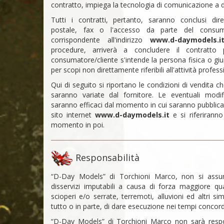
contratto, impiega la tecnologia di comunicazione a d
Tutti i contratti, pertanto, saranno conclusi dir
postale, fax o l'accesso da parte del consumat
corrispondente all'indirizzo
www.d-daymodels.i
procedure, arriverà a concludere il contratto 
consumatore/cliente s'intende la persona fisica o giur
per scopi non direttamente riferibili all'attività profe
Qui di seguito si riportano le condizioni di vendita c
saranno variate dal fornitore. Le eventuali modif
saranno efficaci dal momento in cui saranno pubblic
sito internet
www.d-daymodels.it
e si riferiranno
momento in poi.
Responsabilità
“D-Day Models” di Torchioni Marco, non si assum
disservizi imputabili a causa di forza maggiore qual
scioperi e/o serrate, terremoti, alluvioni ed altri si
tutto o in parte, di dare esecuzione nei tempi concord
“D-Day Models” di Torchioni Marco non sarà respon